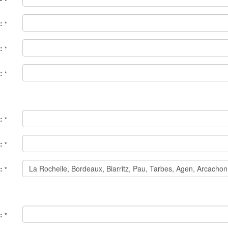
 :
*
 :
*
 :
*
 :
*
 :
*
 :
*
 :
*