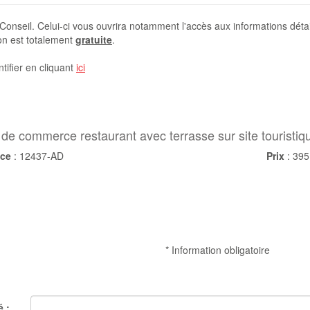
onseil. Celui-ci vous ouvrira notamment l'accès aux informations détail
ion est totalement
gratuite
.
tifier en cliquant
ici
de commerce restaurant avec terrasse sur site touristiq
nce
: 12437-AD
Prix
: 395
* Information obligatoire
é :