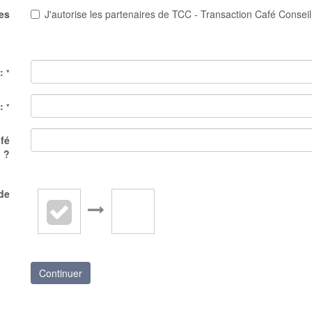
es
J'autorise les partenaires de TCC - Transaction Café Conseil
 :
*
 :
*
fé
 ?
ide
Continuer