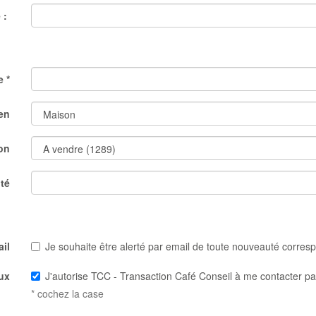
 :
e *
en
on
ité
ail
Je souhaite être alerté par email de toute nouveauté corre
ux
J'autorise TCC - Transaction Café Conseil à me contacter par 
* cochez la case