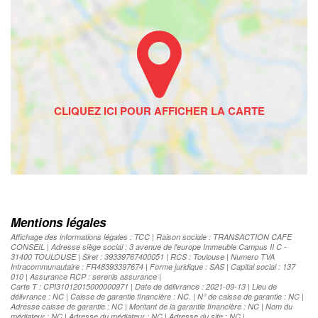
Mentions légales
Affichage des informations légales : TCC | Raison sociale : TRANSACTION CAFE
CONSEIL | Adresse siège social : 3 avenue de l'europe Immeuble Campus II C -
31400 TOULOUSE | Siret : 39339767400051 | RCS : Toulouse | Numero TVA
Intracommunautaire : FR48393397674 | Forme juridique : SAS | Capital social : 137
010 | Assurance RCP : serenis assurance |
Carte T : CPI31012015000000971 | Date de délivrance : 2021-09-13 | Lieu de
délivrance : NC | Caisse de garantie financière : NC. | N° de caisse de garantie : NC |
Adresse caisse de garantie : NC | Montant de la garantie financière : NC | Nom du
médiateur : NC | Adresse du médiateur : NC | Adresse du site : NC |