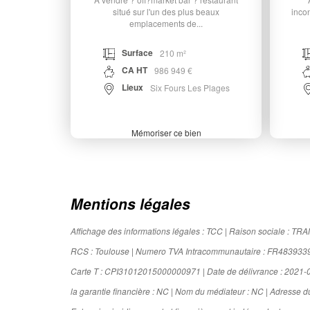
situé sur l'un des plus beaux
inco
emplacements de...
Surface
210 m²
CA HT
986 949 €
Lieux
Six Fours Les Plages
Mémoriser ce bien
Mentions légales
Affichage des informations légales : TCC | Raison sociale :
RCS : Toulouse | Numero TVA Intracommunautaire : FR4839339767
Carte T : CPI31012015000000971 | Date de délivrance : 2021-09-1
la garantie financière : NC | Nom du médiateur : NC | Adresse du