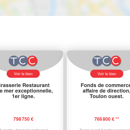
Voir le bien
Voir le bien
rasserie Restaurant
Fonds de commerce
e mer exceptionnelle,
affaire de direction
1er ligne.
Toulon ouest.
798 750 €
766 800 €
**
À vendre : brasserie restaurant
Toulon ouest ? secteur premium