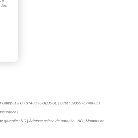
 des
le Campus II C - 31400 TOULOUSE | Siret : 39339767400051 |
assurance |
e garantie : NC | Adresse caisse de garantie : NC | Montant de