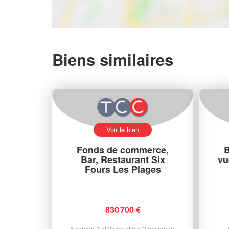
Biens similaires
Voir le bien
Fonds de commerce,
B
Bar, Restaurant Six
vu
Fours Les Plages
830 700 €
À vendre ? off?market bar ? restaurant