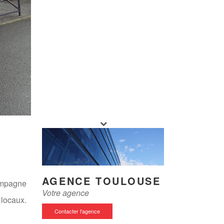
POUR PLUS DE PHOTOS
AGENCE TOULOUSE
compagne
INSCRIVEZ-VOUS
ICI
Votre agence
 locaux.
Contacter l'agence