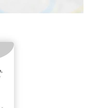
,
,
, à