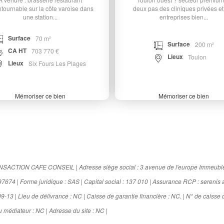
ntournable sur la côte varoise dans
deux pas des cliniques privées et
une station...
entreprises bien...
Surface
70 m²
Surface
200 m²
CA HT
703 770 €
Lieux
Toulon
Lieux
Six Fours Les Plages
Mémoriser ce bien
Mémoriser ce bien
 TRANSACTION CAFE CONSEIL | Adresse siège social : 3 avenue de l'europe Immeub
4 | Forme juridique : SAS | Capital social : 137 010 | Assurance RCP : serenis 
3 | Lieu de délivrance : NC | Caisse de garantie financière : NC. | N° de caisse d
 médiateur : NC | Adresse du site : NC |