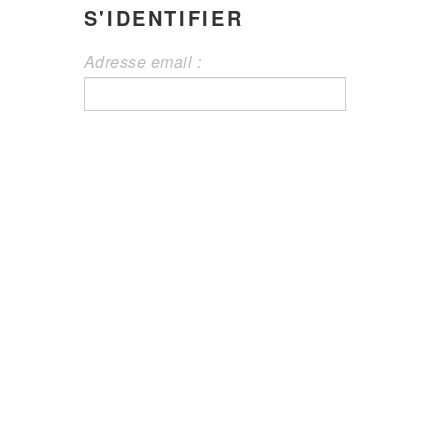
S'IDENTIFIER
Adresse email :
Mot de passe :
S'identifier
Mot de passe oublié
Créer son compte
PARTAGER