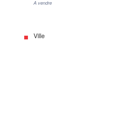
A vendre
Ville
BORDEAUX
Taille Ville
Métropole ou assimilé