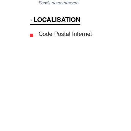
Fonds de commerce
LOCALISATION
Code Postal Internet
33000
Emplacement Commerce
Périphérique proche
Commercialité
E1 Bis
ENVIRONNEMENT
Concurrence
Faible
ASPECTS FINANCIERS