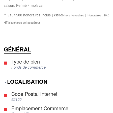
saison. Fermé 4 mois /an.
** €104 500
honoraires inclus
|
|
€95 000
hors honoraires
Honoraires : 10%
HT à la charge de l'acquéreur
GÉNÉRAL
Type de bien
Fonds de commerce
LOCALISATION
Code Postal Internet
65100
Emplacement Commerce