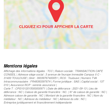
Mentions légales
Affichage des informations légales : TCC | Raison sociale : TRANSACTION CAFE
CONSEIL | Adresse siège social : 3 avenue de l'europe Immeuble Campus II C -
31400 TOULOUSE | Siret : 39339767400051 | RCS : Toulouse | Numero TVA
Intracommunautaire : FR48393397674 | Forme juridique : SAS | Capital social : 137
010 | Assurance RCP : serenis assurance |
Carte T : CPI31012015000000971 | Date de délivrance : 2021-09-13 | Lieu de
délivrance : NC | Caisse de garantie financière : NC. | N° de caisse de garantie : NC |
Adresse caisse de garantie : NC | Montant de la garantie financière : NC | Nom du
médiateur : NC | Adresse du médiateur : NC | Adresse du site : NC |
Entreprise juridiquement et financièrement indépendante