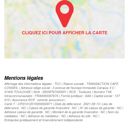
Mentions légales
Affichage des informations légales : TCC | Raison sociale : TRANSACTION CAFE
CONSEIL | Adresse siège social : 3 avenue de l'europe Immeuble Campus II C -
31400 TOULOUSE | Siret : 39339767400051 | RCS : Toulouse | Numero TVA
Intracommunautaire : FR48393397674 | Forme juridique : SAS | Capital social : 137
010 | Assurance RCP : serenis assurance |
Carte T : CPI31012015000000971 | Date de délivrance : 2021-09-13 | Lieu de
délivrance : NC | Caisse de garantie financière : NC. | N° de caisse de garantie : NC |
Adresse caisse de garantie : NC | Montant de la garantie financière : NC | Nom du
médiateur : NC | Adresse du médiateur : NC | Adresse du site : NC |
Entreprise juridiquement et financièrement indépendante