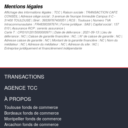
Mentions légales
Affichage des informations légales : TCC | Raison sociale : TRANSACTION CAFE
CONSEIL | Adresse siège social : 3 avenue de l'europe Immeuble Campus II C -
31400 TOULOUSE | Siret : 39339767400051 | RCS : Toulouse | Numero TVA
Intracommunautaire : FR48393397674 | Forme juridique : SAS | Capital social : 137
010 | Assurance RCP : serenis assurance |
Carte T : CPI31012015000000971 | Date de délivrance : 2021-09-13 | Lieu de
délivrance : NC | Caisse de garantie financière : NC. | N° de caisse de garantie : NC |
Adresse caisse de garantie : NC | Montant de la garantie financière : NC | Nom du
médiateur : NC | Adresse du médiateur : NC | Adresse du site : NC |
Entreprise juridiquement et financièrement indépendante
TRANSACTIONS
AGENCE TCC
À PROPOS
Toulouse fonds de commerce
Bordeaux fonds de commerce
Montpellier fonds de commerce
Arcachon fonds de commerce