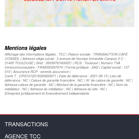
Mentions légales
Affichage des informations légales : TCC | Raison sociale : TRANSACTION CAFE
CONSEIL | Adresse siège social : 3 avenue de l'europe Immeuble Campus II C -
31400 TOULOUSE | Siret : 39339767400051 | RCS : Toulouse | Numero TVA
Intracommunautaire : FR48393397674 | Forme juridique : SAS | Capital social : 137
010 | Assurance RCP : serenis assurance |
Carte T : CPI31012015000000971 | Date de délivrance : 2021-09-13 | Lieu de
délivrance : NC | Caisse de garantie financière : NC. | N° de caisse de garantie : NC |
Adresse caisse de garantie : NC | Montant de la garantie financière : NC | Nom du
médiateur : NC | Adresse du médiateur : NC | Adresse du site : NC |
Entreprise juridiquement et financièrement indépendante
TRANSACTIONS
AGENCE TCC