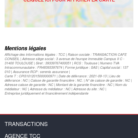
Mentions légales
Affichage des informations légales : TCC | Raison sociale : TRANSACTION CAFE
CONSEIL | Adresse siège social : 3 avenue de l'europe Immeuble Campus II C -
31400 TOULOUSE | Siret : 39339767400051 | RCS : Toulouse | Numero TVA
Intracommunautaire : FR48393397674 | Forme juridique : SAS | Capital social : 137
010 | Assurance RCP : serenis assurance |
Carte T : CPI31012015000000971 | Date de délivrance : 2021-09-13 | Lieu de
délivrance : NC | Caisse de garantie financière : NC. | N° de caisse de garantie : NC |
Adresse caisse de garantie : NC | Montant de la garantie financière : NC | Nom du
médiateur : NC | Adresse du médiateur : NC | Adresse du site : NC |
Entreprise juridiquement et financièrement indépendante
TRANSACTIONS
AGENCE TCC