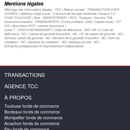
Mentions légales
Affichage des informations légales : TCC | Raison sociale : TRANSACTION CAFE
CONSEIL | Adresse siège social : 3 avenue de l'europe Immeuble Campus II C -
31400 TOULOUSE | Siret : 39339767400051 | RCS : Toulouse | Numero TVA
Intracommunautaire : FR48393397674 | Forme juridique : SAS | Capital social : 137
010 | Assurance RCP : serenis assurance |
Carte T : CPI31012015000000971 | Date de délivrance : 2021-09-13 | Lieu de
délivrance : NC | Caisse de garantie financière : NC. | N° de caisse de garantie : NC |
Adresse caisse de garantie : NC | Montant de la garantie financière : NC | Nom du
médiateur : NC | Adresse du médiateur : NC | Adresse du site : NC |
Entreprise juridiquement et financièrement indépendante
TRANSACTIONS
AGENCE TCC
À PROPOS
Toulouse fonds de commerce
Bordeaux fonds de commerce
Montpellier fonds de commerce
Arcachon fonds de commerce
Pau fonds de commerce