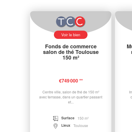
Voir le bien
Fonds de commerce
M
salon de thé Toulouse
150 m²
€749 000
**
Centre ville, salon de thé de 150 m²
I
avec terrasse, dans un quartier passant
et...
Surface
150 m²
Lieux
Toulouse