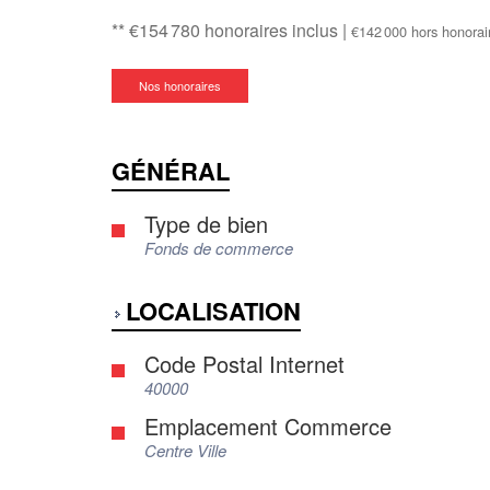
** €154 780
honoraires inclus
|
€142 000
hors honorai
Nos honoraires
GÉNÉRAL
Type de bien
Fonds de commerce
LOCALISATION
Code Postal Internet
40000
Emplacement Commerce
Centre Ville