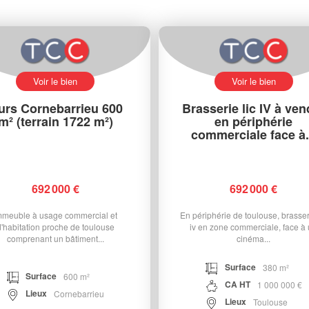
Voir le bien
Voir le bien
urs Cornebarrieu 600
Brasserie lic IV à ven
m² (terrain 1722 m²)
en périphérie
commerciale face à.
692 000 €
692 000 €
mmeuble à usage commercial et
En périphérie de toulouse, brasseri
d'habitation proche de toulouse
iv en zone commerciale, face à
comprenant un bâtiment...
cinéma...
Surface
380 m²
Surface
600 m²
CA HT
1 000 000 €
Lieux
Cornebarrieu
Lieux
Toulouse