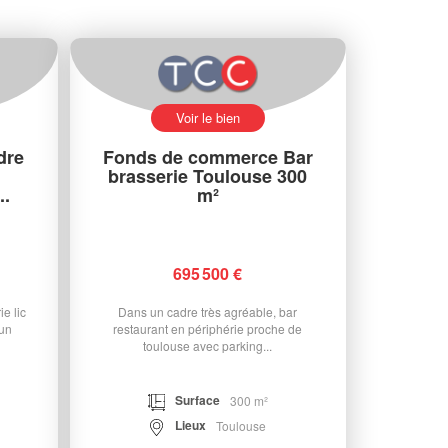
Voir le bien
dre
Fonds de commerce Bar
brasserie Toulouse 300
..
m²
695 500 €
e lic
Dans un cadre très agréable, bar
 un
restaurant en périphérie proche de
toulouse avec parking...
Surface
300 m²
Lieux
Toulouse