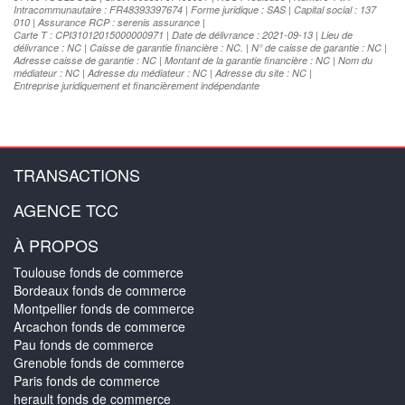
Intracommunautaire : FR48393397674 | Forme juridique : SAS | Capital social : 137
010 | Assurance RCP : serenis assurance |
Carte T : CPI31012015000000971 | Date de délivrance : 2021-09-13 | Lieu de
délivrance : NC | Caisse de garantie financière : NC. | N° de caisse de garantie : NC |
Adresse caisse de garantie : NC | Montant de la garantie financière : NC | Nom du
médiateur : NC | Adresse du médiateur : NC | Adresse du site : NC |
Entreprise juridiquement et financièrement indépendante
TRANSACTIONS
AGENCE TCC
À PROPOS
Toulouse fonds de commerce
Bordeaux fonds de commerce
Montpellier fonds de commerce
Arcachon fonds de commerce
Pau fonds de commerce
Grenoble fonds de commerce
Paris fonds de commerce
herault fonds de commerce