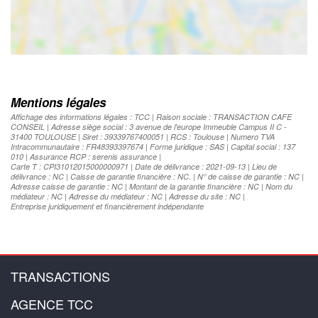
Mentions légales
Affichage des informations légales : TCC | Raison sociale : TRANSACTION CAFE
CONSEIL | Adresse siège social : 3 avenue de l'europe Immeuble Campus II C -
31400 TOULOUSE | Siret : 39339767400051 | RCS : Toulouse | Numero TVA
Intracommunautaire : FR48393397674 | Forme juridique : SAS | Capital social : 137
010 | Assurance RCP : serenis assurance |
Carte T : CPI31012015000000971 | Date de délivrance : 2021-09-13 | Lieu de
délivrance : NC | Caisse de garantie financière : NC. | N° de caisse de garantie : NC |
Adresse caisse de garantie : NC | Montant de la garantie financière : NC | Nom du
médiateur : NC | Adresse du médiateur : NC | Adresse du site : NC |
Entreprise juridiquement et financièrement indépendante
TRANSACTIONS
AGENCE TCC