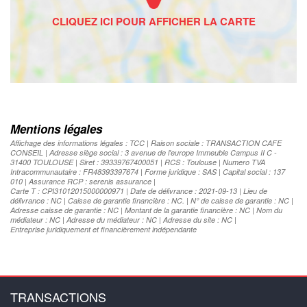
Mentions légales
Affichage des informations légales : TCC | Raison sociale : TRANSACTION CAFE
CONSEIL | Adresse siège social : 3 avenue de l'europe Immeuble Campus II C -
31400 TOULOUSE | Siret : 39339767400051 | RCS : Toulouse | Numero TVA
Intracommunautaire : FR48393397674 | Forme juridique : SAS | Capital social : 137
010 | Assurance RCP : serenis assurance |
Carte T : CPI31012015000000971 | Date de délivrance : 2021-09-13 | Lieu de
délivrance : NC | Caisse de garantie financière : NC. | N° de caisse de garantie : NC |
Adresse caisse de garantie : NC | Montant de la garantie financière : NC | Nom du
médiateur : NC | Adresse du médiateur : NC | Adresse du site : NC |
Entreprise juridiquement et financièrement indépendante
TRANSACTIONS