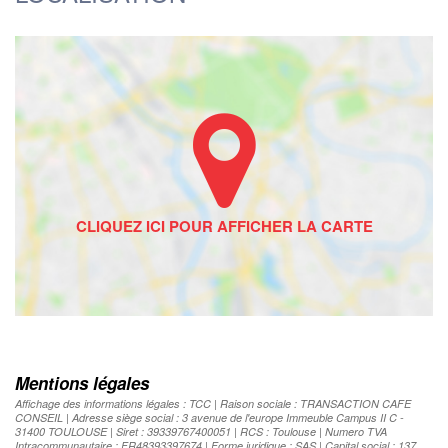
Mentions légales
Affichage des informations légales : TCC | Raison sociale : TRANSACTION CAFE
CONSEIL | Adresse siège social : 3 avenue de l'europe Immeuble Campus II C -
31400 TOULOUSE | Siret : 39339767400051 | RCS : Toulouse | Numero TVA
Intracommunautaire : FR48393397674 | Forme juridique : SAS | Capital social : 137