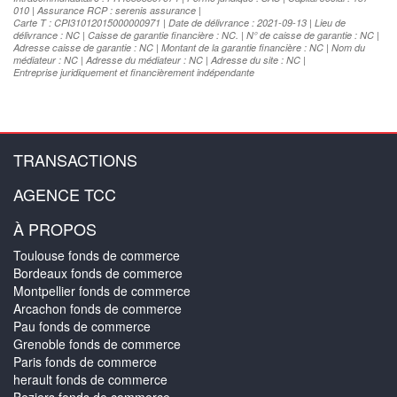
010 | Assurance RCP : serenis assurance |
Carte T : CPI31012015000000971 | Date de délivrance : 2021-09-13 | Lieu de
délivrance : NC | Caisse de garantie financière : NC. | N° de caisse de garantie : NC |
Adresse caisse de garantie : NC | Montant de la garantie financière : NC | Nom du
médiateur : NC | Adresse du médiateur : NC | Adresse du site : NC |
Entreprise juridiquement et financièrement indépendante
TRANSACTIONS
AGENCE TCC
À PROPOS
Toulouse fonds de commerce
Bordeaux fonds de commerce
Montpellier fonds de commerce
Arcachon fonds de commerce
Pau fonds de commerce
Grenoble fonds de commerce
Paris fonds de commerce
herault fonds de commerce