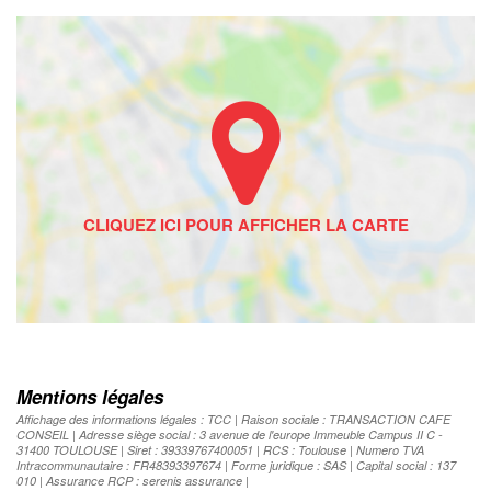
Mentions légales
Affichage des informations légales : TCC | Raison sociale : TRANSACTION CAFE
CONSEIL | Adresse siège social : 3 avenue de l'europe Immeuble Campus II C -
31400 TOULOUSE | Siret : 39339767400051 | RCS : Toulouse | Numero TVA
Intracommunautaire : FR48393397674 | Forme juridique : SAS | Capital social : 137
010 | Assurance RCP : serenis assurance |