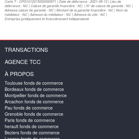
Carte T : CPI31012015000000971 | Date de délivrance : 2021-09-13 | Lieu de
délivrance : NC | Caisse de garantie financière : NC. | N° de caisse de garantie : NC |
Adresse caisse de garantie : NC | Montant de la garantie financière : NC | Nom du
médiateur : NC | Adresse du médiateur : NC | Adresse du site : NC |
Entreprise juridiquement et financièrement indépendante
TRANSACTIONS
AGENCE TCC
À PROPOS
Toulouse fonds de commerce
Bordeaux fonds de commerce
Montpellier fonds de commerce
Arcachon fonds de commerce
Pau fonds de commerce
Grenoble fonds de commerce
Paris fonds de commerce
herault fonds de commerce
Beziers fonds de commerce
Langon fonds de commerce