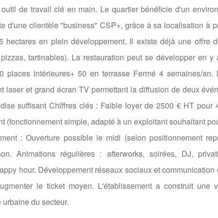
l outil de travail clé en main. Le quartier bénéficie d'un envir
te d'une clientèle "business" CSP+, grâce à sa localisation à p
 hectares en plein développement. Il existe déjà une offre d
pizzas, tartinables). La restauration peut se développer en y 
00 places intérieures+ 50 en terrasse Fermé 4 semaines/an. 
nt laser et grand écran TV permettant la diffusion de deux év
dise suffisant Chiffres clés : Faible loyer de 2500 € HT pour
ant (fonctionnement simple, adapté à un exploitant souhaitant po
ment : Ouverture possible le midi (selon positionnement rep
on. Animations régulières : afterworks, soirées, DJ, privat
happy hour. Développement réseaux sociaux et communication d
augmenter le ticket moyen. L'établissement a construit une v
e urbaine du secteur.