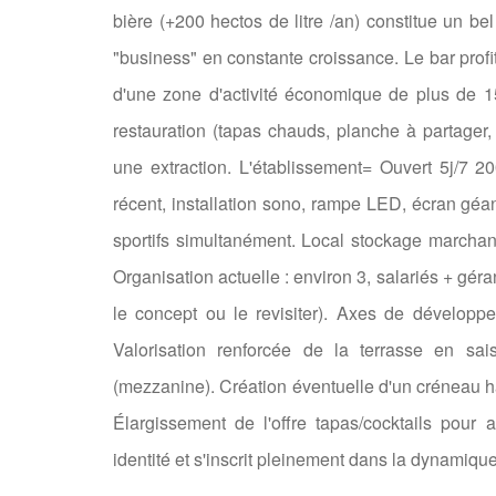
bière (+200 hectos de litre /an) constitue un be
"business" en constante croissance. Le bar profi
d'une zone d'activité économique de plus de 15
restauration (tapas chauds, planche à partager, 
une extraction. L'établissement= Ouvert 5j/7 2
récent, installation sono, rampe LED, écran géa
sportifs simultanément. Local stockage marchan
Organisation actuelle : environ 3, salariés + gér
le concept ou le revisiter). Axes de développe
Valorisation renforcée de la terrasse en sais
(mezzanine). Création éventuelle d'un créneau 
Élargissement de l'offre tapas/cocktails pour 
identité et s'inscrit pleinement dans la dynamiqu