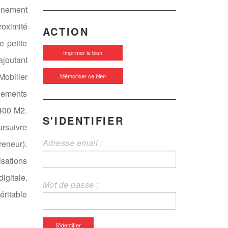
onnement
roximité
ACTION
e petite
Imprimer le bien
ajoutant
Mobilier
Mémoriser ce bien
énements
 400 M2.
S'IDENTIFIER
ursuivre
Adresse email :
reneur).
isations
igitale.
Mot de passe :
éritable
S'identifier