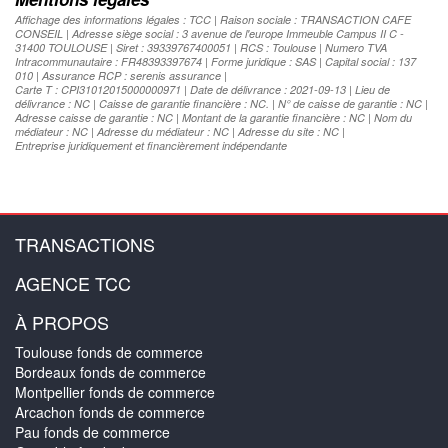
Affichage des informations légales : TCC | Raison sociale : TRANSACTION CAFE
CONSEIL | Adresse siège social : 3 avenue de l'europe Immeuble Campus II C -
31400 TOULOUSE | Siret : 39339767400051 | RCS : Toulouse | Numero TVA
Intracommunautaire : FR48393397674 | Forme juridique : SAS | Capital social : 137
010 | Assurance RCP : serenis assurance |
Carte T : CPI31012015000000971 | Date de délivrance : 2021-09-13 | Lieu de
délivrance : NC | Caisse de garantie financière : NC. | N° de caisse de garantie : NC |
Adresse caisse de garantie : NC | Montant de la garantie financière : NC | Nom du
médiateur : NC | Adresse du médiateur : NC | Adresse du site : NC |
Entreprise juridiquement et financièrement indépendante
TRANSACTIONS
AGENCE TCC
À PROPOS
Toulouse fonds de commerce
Bordeaux fonds de commerce
Montpellier fonds de commerce
Arcachon fonds de commerce
Pau fonds de commerce