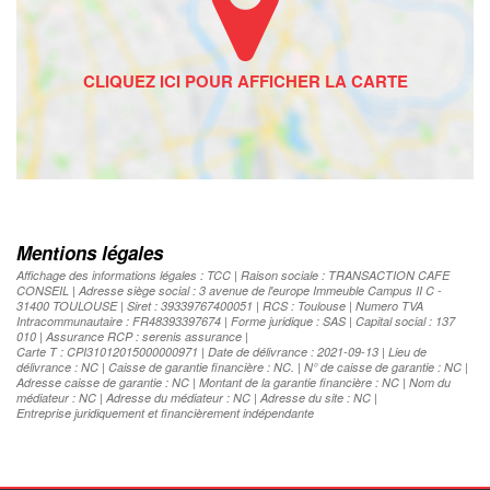
Mentions légales
Affichage des informations légales : TCC | Raison sociale : TRANSACTION CAFE
CONSEIL | Adresse siège social : 3 avenue de l'europe Immeuble Campus II C -
31400 TOULOUSE | Siret : 39339767400051 | RCS : Toulouse | Numero TVA
Intracommunautaire : FR48393397674 | Forme juridique : SAS | Capital social : 137
010 | Assurance RCP : serenis assurance |
Carte T : CPI31012015000000971 | Date de délivrance : 2021-09-13 | Lieu de
délivrance : NC | Caisse de garantie financière : NC. | N° de caisse de garantie : NC |
Adresse caisse de garantie : NC | Montant de la garantie financière : NC | Nom du
médiateur : NC | Adresse du médiateur : NC | Adresse du site : NC |
Entreprise juridiquement et financièrement indépendante