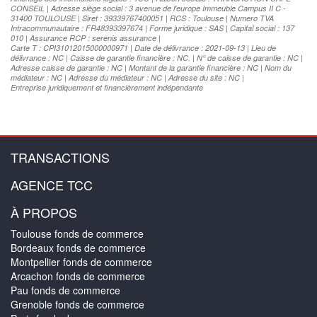
CONSEIL | Adresse siège social : 3 avenue de l'europe Immeuble Campus II C -
31400 TOULOUSE | Siret : 39339767400051 | RCS : Toulouse | Numero TVA
Intracommunautaire : FR48393397674 | Forme juridique : SAS | Capital social : 137
010 | Assurance RCP : serenis assurance |
Carte T : CPI31012015000000971 | Date de délivrance : 2021-09-13 | Lieu de
délivrance : NC | Caisse de garantie financière : NC. | N° de caisse de garantie : NC |
Adresse caisse de garantie : NC | Montant de la garantie financière : NC | Nom du
médiateur : NC | Adresse du médiateur : NC | Adresse du site : NC |
Entreprise juridiquement et financièrement indépendante
TRANSACTIONS
AGENCE TCC
À PROPOS
Toulouse fonds de commerce
Bordeaux fonds de commerce
Montpellier fonds de commerce
Arcachon fonds de commerce
Pau fonds de commerce
Grenoble fonds de commerce