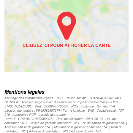
Mentions légales
Affichage des informations légales : TCC | Raison sociale : TRANSACTION CAFE
CONSEIL | Adresse siège social : 3 avenue de l'europe Immeuble Campus II C -
31400 TOULOUSE | Siret : 39339767400051 | RCS : Toulouse | Numero TVA
Intracommunautaire : FR48393397674 | Forme juridique : SAS | Capital social : 137
010 | Assurance RCP : serenis assurance |
Carte T : CPI31012015000000971 | Date de délivrance : 2021-09-13 | Lieu de
délivrance : NC | Caisse de garantie financière : NC. | N° de caisse de garantie : NC |
Adresse caisse de garantie : NC | Montant de la garantie financière : NC | Nom du
médiateur : NC | Adresse du médiateur : NC | Adresse du site : NC |