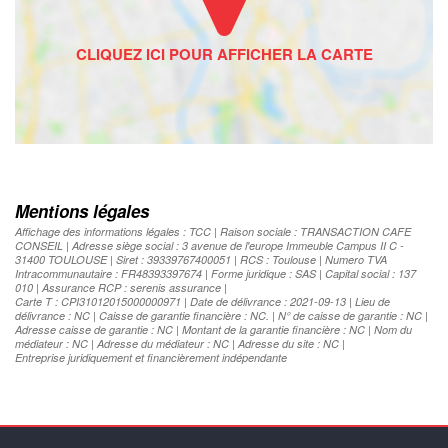
Mentions légales
Affichage des informations légales : TCC | Raison sociale : TRANSACTION CAFE
CONSEIL | Adresse siège social : 3 avenue de l'europe Immeuble Campus II C -
31400 TOULOUSE | Siret : 39339767400051 | RCS : Toulouse | Numero TVA
Intracommunautaire : FR48393397674 | Forme juridique : SAS | Capital social : 137
010 | Assurance RCP : serenis assurance |
Carte T : CPI31012015000000971 | Date de délivrance : 2021-09-13 | Lieu de
délivrance : NC | Caisse de garantie financière : NC. | N° de caisse de garantie : NC |
Adresse caisse de garantie : NC | Montant de la garantie financière : NC | Nom du
médiateur : NC | Adresse du médiateur : NC | Adresse du site : NC |
Entreprise juridiquement et financièrement indépendante