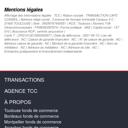
Mentions légales
Affichage des informations légales : TCC | Raison sociale : TRANSACTION CAFE
CONSEIL | Adresse siège social : 3 avenue de l'europe Immeuble Campus II C -
31400 TOULOUSE | Siret : 39339767400051 | RCS : Toulouse | Numero TVA
Intracommunautaire : FR48393397674 | Forme juridique : SAS | Capital social : 137
010 | Assurance RCP : serenis assurance |
Carte T : CPI31012015000000971 | Date de délivrance : 2021-09-13 | Lieu de
délivrance : NC | Caisse de garantie financière : NC. | N° de caisse de garantie : NC |
Adresse caisse de garantie : NC | Montant de la garantie financière : NC | Nom du
médiateur : NC | Adresse du médiateur : NC | Adresse du site : NC |
Entreprise juridiquement et financièrement indépendante
TRANSACTIONS
AGENCE TCC
À PROPOS
Toulouse fonds de commerce
Bordeaux fonds de commerce
Montpellier fonds de commerce
Arcachon fonds de commerce