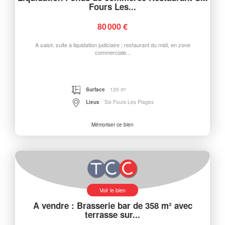
Fours Les...
80 000 €
A saisir, suite à liquidation judiciaire ; restaurant du midi, en zone
commerciale...
Surface
120 m²
Lieux
Six Fours Les Plages
Mémoriser ce bien
Voir le bien
A vendre : Brasserie bar de 358 m² avec
terrasse sur...