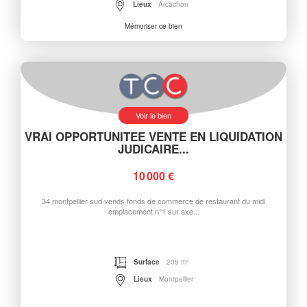
Lieux
Arcachon
Mémoriser ce bien
Voir le bien
VRAI OPPORTUNITEE VENTE EN LIQUIDATION
JUDICAIRE...
10 000 €
34 montpellier sud vends fonds de commerce de restaurant du midi
emplacement n°1 sur axe...
Surface
208 m²
Lieux
Montpellier