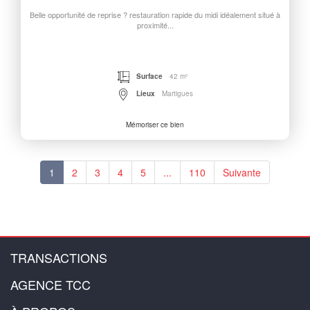
Belle opportunité de reprise ? restauration rapide du midi idéalement situé à
proximité...
Surface
42 m²
Lieux
Martigues
Mémoriser ce bien
1
2
3
4
5
...
110
Suivante
TRANSACTIONS
AGENCE TCC