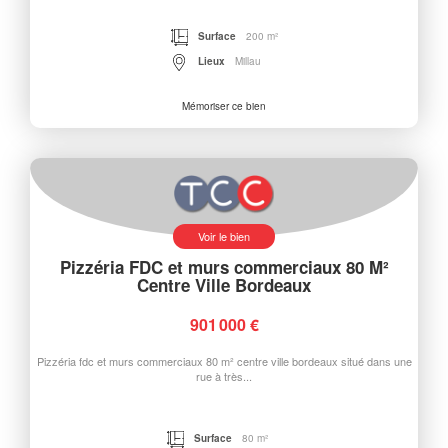
Surface
200 m²
Lieux
Millau
Mémoriser ce bien
Voir le bien
Pizzéria FDC et murs commerciaux 80 M²
Centre Ville Bordeaux
901 000 €
Pizzéria fdc et murs commerciaux 80 m² centre ville bordeaux situé dans une
rue à très...
Surface
80 m²