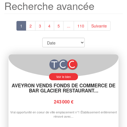
Recherche avancée
1
2
3
4
5
...
110
Suivante
Voir le bien
AVEYRON VENDS FONDS DE COMMERCE DE
BAR GLACIER RESTAURANT...
243 000 €
Vrai opportunité en coeur de ville emplacement n°1 Établissement entièrement
rénové avec...