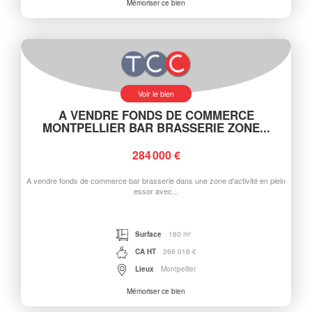
Mémoriser ce bien
Voir le bien
A VENDRE FONDS DE COMMERCE
MONTPELLIER BAR BRASSERIE ZONE...
284 000 €
A vendre fonds de commerce bar brasserie dans une zone d'activité en plein
essor avec...
Surface
160 m²
CA HT
266 016 €
Lieux
Montpellier
Mémoriser ce bien