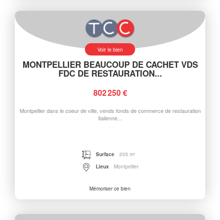
Voir le bien
MONTPELLIER BEAUCOUP DE CACHET VDS
FDC DE RESTAURATION...
802 250 €
Montpellier dans le coeur de ville, vends fonds de commerce de restauration
italienne...
Surface
205 m²
Lieux
Montpellier
Mémoriser ce bien