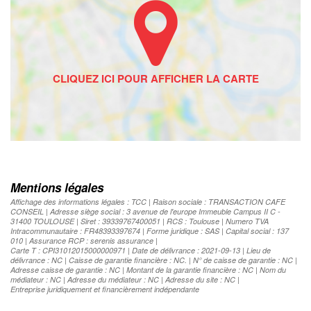
Mentions légales
Affichage des informations légales : TCC | Raison sociale : TRANSACTION CAFE
CONSEIL | Adresse siège social : 3 avenue de l'europe Immeuble Campus II C -
31400 TOULOUSE | Siret : 39339767400051 | RCS : Toulouse | Numero TVA
Intracommunautaire : FR48393397674 | Forme juridique : SAS | Capital social : 137
010 | Assurance RCP : serenis assurance |
Carte T : CPI31012015000000971 | Date de délivrance : 2021-09-13 | Lieu de
délivrance : NC | Caisse de garantie financière : NC. | N° de caisse de garantie : NC |
Adresse caisse de garantie : NC | Montant de la garantie financière : NC | Nom du
médiateur : NC | Adresse du médiateur : NC | Adresse du site : NC |
Entreprise juridiquement et financièrement indépendante