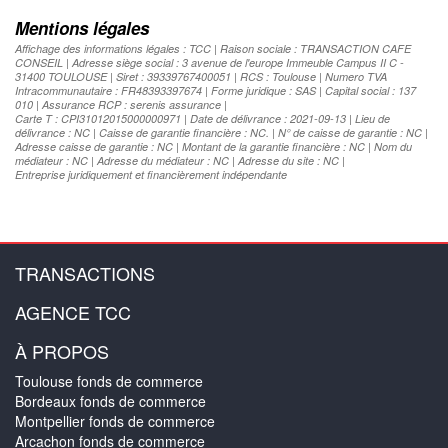
Mentions légales
Affichage des informations légales : TCC | Raison sociale : TRANSACTION CAFE
CONSEIL | Adresse siège social : 3 avenue de l'europe Immeuble Campus II C -
31400 TOULOUSE | Siret : 39339767400051 | RCS : Toulouse | Numero TVA
Intracommunautaire : FR48393397674 | Forme juridique : SAS | Capital social : 137
010 | Assurance RCP : serenis assurance |
Carte T : CPI31012015000000971 | Date de délivrance : 2021-09-13 | Lieu de
délivrance : NC | Caisse de garantie financière : NC. | N° de caisse de garantie : NC |
Adresse caisse de garantie : NC | Montant de la garantie financière : NC | Nom du
médiateur : NC | Adresse du médiateur : NC | Adresse du site : NC |
Entreprise juridiquement et financièrement indépendante
TRANSACTIONS
AGENCE TCC
À PROPOS
Toulouse fonds de commerce
Bordeaux fonds de commerce
Montpellier fonds de commerce
Arcachon fonds de commerce