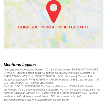
Mentions légales
Affichage des informations légales : TCC | Raison sociale : TRANSACTION CAFE
CONSEIL | Adresse siège social : 3 avenue de l'europe Immeuble Campus II C -
31400 TOULOUSE | Siret : 39339767400051 | RCS : Toulouse | Numero TVA
Intracommunautaire : FR48393397674 | Forme juridique : SAS | Capital social : 137
010 | Assurance RCP : serenis assurance |
Carte T : CPI31012015000000971 | Date de délivrance : 2021-09-13 | Lieu de
délivrance : NC | Caisse de garantie financière : NC. | N° de caisse de garantie : NC |
Adresse caisse de garantie : NC | Montant de la garantie financière : NC | Nom du
médiateur : NC | Adresse du médiateur : NC | Adresse du site : NC |
Entreprise juridiquement et financièrement indépendante