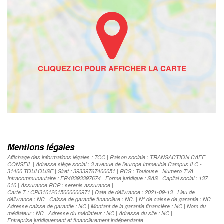
Mentions légales
Affichage des informations légales : TCC | Raison sociale : TRANSACTION CAFE
CONSEIL | Adresse siège social : 3 avenue de l'europe Immeuble Campus II C -
31400 TOULOUSE | Siret : 39339767400051 | RCS : Toulouse | Numero TVA
Intracommunautaire : FR48393397674 | Forme juridique : SAS | Capital social : 137
010 | Assurance RCP : serenis assurance |
Carte T : CPI31012015000000971 | Date de délivrance : 2021-09-13 | Lieu de
délivrance : NC | Caisse de garantie financière : NC. | N° de caisse de garantie : NC |
Adresse caisse de garantie : NC | Montant de la garantie financière : NC | Nom du
médiateur : NC | Adresse du médiateur : NC | Adresse du site : NC |
Entreprise juridiquement et financièrement indépendante