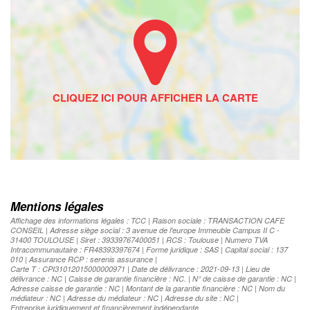
Mentions légales
Affichage des informations légales : TCC | Raison sociale : TRANSACTION CAFE
CONSEIL | Adresse siège social : 3 avenue de l'europe Immeuble Campus II C -
31400 TOULOUSE | Siret : 39339767400051 | RCS : Toulouse | Numero TVA
Intracommunautaire : FR48393397674 | Forme juridique : SAS | Capital social : 137
010 | Assurance RCP : serenis assurance |
Carte T : CPI31012015000000971 | Date de délivrance : 2021-09-13 | Lieu de
délivrance : NC | Caisse de garantie financière : NC. | N° de caisse de garantie : NC |
Adresse caisse de garantie : NC | Montant de la garantie financière : NC | Nom du
médiateur : NC | Adresse du médiateur : NC | Adresse du site : NC |
Entreprise juridiquement et financièrement indépendante