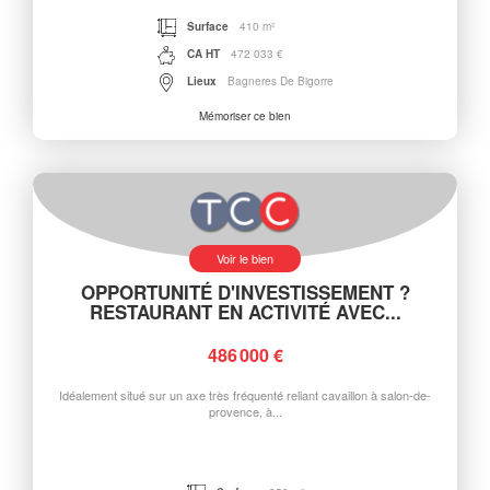
Surface
410 m²
CA HT
472 033 €
Lieux
Bagneres De Bigorre
Mémoriser ce bien
Voir le bien
OPPORTUNITÉ D'INVESTISSEMENT ?
RESTAURANT EN ACTIVITÉ AVEC...
486 000 €
Idéalement situé sur un axe très fréquenté reliant cavaillon à salon-de-
provence, à...