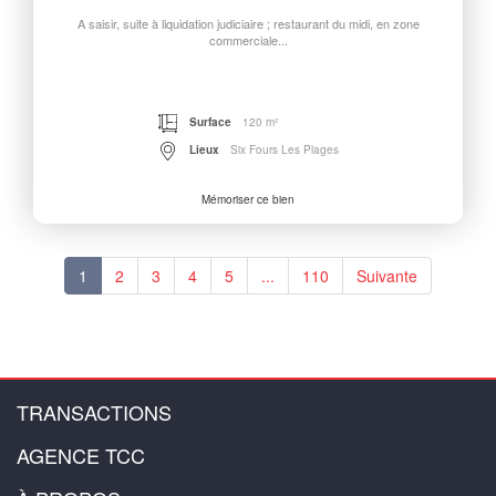
A saisir, suite à liquidation judiciaire ; restaurant du midi, en zone
commerciale...
Surface
120 m²
Lieux
Six Fours Les Plages
Mémoriser ce bien
1
2
3
4
5
...
110
Suivante
TRANSACTIONS
AGENCE TCC