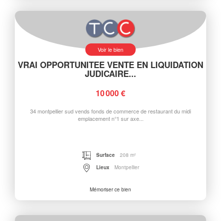
Voir le bien
VRAI OPPORTUNITEE VENTE EN LIQUIDATION
JUDICAIRE...
10 000 €
34 montpellier sud vends fonds de commerce de restaurant du midi
emplacement n°1 sur axe...
Surface
208 m²
Lieux
Montpellier
Mémoriser ce bien