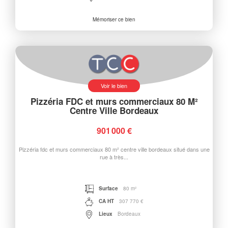
Mémoriser ce bien
Voir le bien
Pizzéria FDC et murs commerciaux 80 M²
Centre Ville Bordeaux
901 000 €
Pizzéria fdc et murs commerciaux 80 m² centre ville bordeaux situé dans une
rue à très...
Surface
80 m²
CA HT
307 770 €
Lieux
Bordeaux