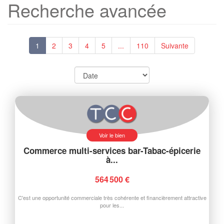
Recherche avancée
1
2
3
4
5
...
110
Suivante
Voir le bien
Commerce multi-services bar-Tabac-épicerie
à...
564 500 €
C'est une opportunité commerciale très cohérente et financièrement attractive
pour les...