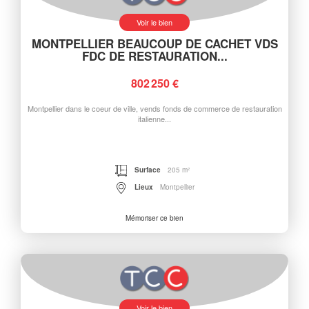
Voir le bien
MONTPELLIER BEAUCOUP DE CACHET VDS
FDC DE RESTAURATION...
802 250 €
Montpellier dans le coeur de ville, vends fonds de commerce de restauration
italienne...
Surface
205 m²
Lieux
Montpellier
Mémoriser ce bien
Voir le bien