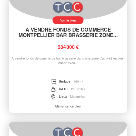
Voir le bien
A VENDRE FONDS DE COMMERCE
MONTPELLIER BAR BRASSERIE ZONE...
284 000 €
A vendre fonds de commerce bar brasserie dans une zone d'activité en plein
essor avec...
Surface
160 m²
CA HT
266 016 €
Lieux
Montpellier
Mémoriser ce bien