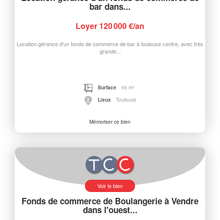
bar dans...
Loyer 120 000 €/an
Location gérance d'un fonds de commerce de bar à toulouse centre, avec très
grande...
Surface
45 m²
Lieux
Toulouse
Mémoriser ce bien
Voir le bien
Fonds de commerce de Boulangerie à Vendre
dans l'ouest...