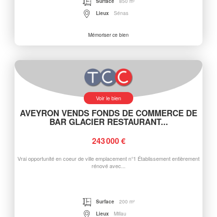
Surface
850 m²
Lieux
Sénas
Mémoriser ce bien
Voir le bien
AVEYRON VENDS FONDS DE COMMERCE DE
BAR GLACIER RESTAURANT...
243 000 €
Vrai opportunité en coeur de ville emplacement n°1 Établissement entièrement
rénové avec...
Surface
200 m²
Lieux
Millau