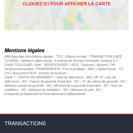
Mentions légales
Affichage des informations légales : TCC | Raison sociale : TRANSACTION CAFE
CONSEIL | Adresse siège social : 3 avenue de l'europe Immeuble Campus II C -
31400 TOULOUSE | Siret : 39339767400051 | RCS : Toulouse | Numero TVA
Intracommunautaire : FR48393397674 | Forme juridique : SAS | Capital social : 137
010 | Assurance RCP : serenis assurance |
Carte T : CPI31012015000000971 | Date de délivrance : 2021-09-13 | Lieu de
délivrance : NC | Caisse de garantie financière : NC. | N° de caisse de garantie : NC |
Adresse caisse de garantie : NC | Montant de la garantie financière : NC | Nom du
médiateur : NC | Adresse du médiateur : NC | Adresse du site : NC |
Entreprise juridiquement et financièrement indépendante
TRANSACTIONS