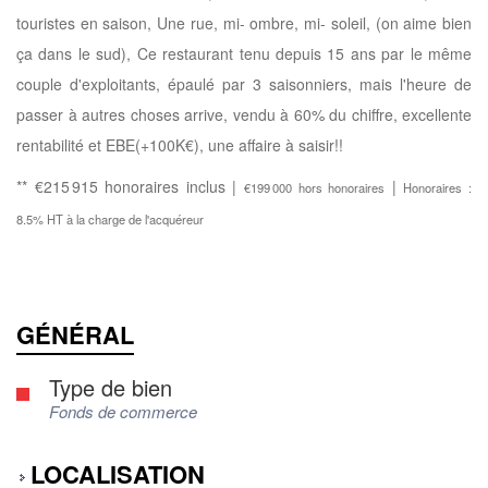
touristes en saison, Une rue, mi- ombre, mi- soleil, (on aime bien
ça dans le sud), Ce restaurant tenu depuis 15 ans par le même
couple d'exploitants, épaulé par 3 saisonniers, mais l'heure de
passer à autres choses arrive, vendu à 60% du chiffre, excellente
rentabilité et EBE(+100K€), une affaire à saisir!!
** €215 915
honoraires inclus
|
|
€199 000
hors honoraires
Honoraires :
8.5% HT à la charge de l'acquéreur
GÉNÉRAL
Type de bien
Fonds de commerce
LOCALISATION