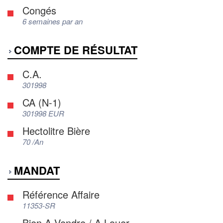
Congés
6 semaines par an
COMPTE DE RÉSULTAT
C.A.
301998
CA (N-1)
301998 EUR
Hectolitre Bière
70 /An
MANDAT
Référence Affaire
11353-SR
Bien A Vendre / A Louer