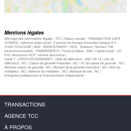
Mentions légales
Affichage des informations légales : TCC | Raison sociale : TRANSACTION CAFE
CONSEIL | Adresse siège social : 3 avenue de l'europe Immeuble Campus II C -
31400 TOULOUSE | Siret : 39339767400051 | RCS : Toulouse | Numero TVA
Intracommunautaire : FR48393397674 | Forme juridique : SAS | Capital social : 137
010 | Assurance RCP : serenis assurance |
Carte T : CPI31012015000000971 | Date de délivrance : 2021-09-13 | Lieu de
délivrance : NC | Caisse de garantie financière : NC. | N° de caisse de garantie : NC |
Adresse caisse de garantie : NC | Montant de la garantie financière : NC | Nom du
médiateur : NC | Adresse du médiateur : NC | Adresse du site : NC |
Entreprise juridiquement et financièrement indépendante
TRANSACTIONS
AGENCE TCC
À PROPOS