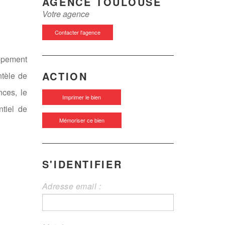
AGENCE TOULOUSE
Votre agence
Contacter l'agence
ppement
ACTION
ntèle de
nces, le
Imprimer le bien
ntiel de
Mémoriser ce bien
S'IDENTIFIER
Adresse email :