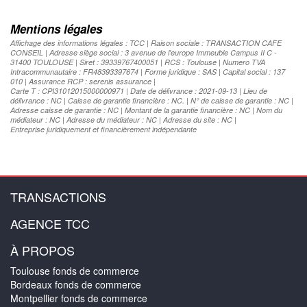
Mentions légales
Affichage des informations légales : TCC | Raison sociale : TRANSACTION CAFE
CONSEIL | Adresse siège social : 3 avenue de l'europe Immeuble Campus II C -
31400 TOULOUSE | Siret : 39339767400051 | RCS : Toulouse | Numero TVA
Intracommunautaire : FR48393397674 | Forme juridique : SAS | Capital social : 137
010 | Assurance RCP : serenis assurance |
Carte T : CPI31012015000000971 | Date de délivrance : 2021-09-13 | Lieu de
délivrance : NC | Caisse de garantie financière : NC. | N° de caisse de garantie : NC |
Adresse caisse de garantie : NC | Montant de la garantie financière : NC | Nom du
médiateur : NC | Adresse du médiateur : NC | Adresse du site : NC |
Entreprise juridiquement et financièrement indépendante
TRANSACTIONS
AGENCE TCC
À PROPOS
Toulouse fonds de commerce
Bordeaux fonds de commerce
Montpellier fonds de commerce