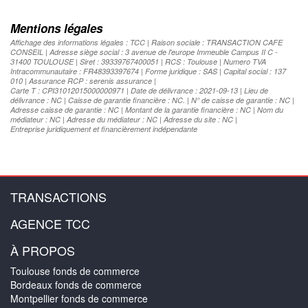
Mentions légales
Affichage des informations légales : TCC | Raison sociale : TRANSACTION CAFE
CONSEIL | Adresse siège social : 3 avenue de l'europe Immeuble Campus II C -
31400 TOULOUSE | Siret : 39339767400051 | RCS : Toulouse | Numero TVA
Intracommunautaire : FR48393397674 | Forme juridique : SAS | Capital social : 137
010 | Assurance RCP : serenis assurance |
Carte T : CPI31012015000000971 | Date de délivrance : 2021-09-13 | Lieu de
délivrance : NC | Caisse de garantie financière : NC. | N° de caisse de garantie : NC |
Adresse caisse de garantie : NC | Montant de la garantie financière : NC | Nom du
médiateur : NC | Adresse du médiateur : NC | Adresse du site : NC |
Entreprise juridiquement et financièrement indépendante
TRANSACTIONS
AGENCE TCC
À PROPOS
Toulouse fonds de commerce
Bordeaux fonds de commerce
Montpellier fonds de commerce