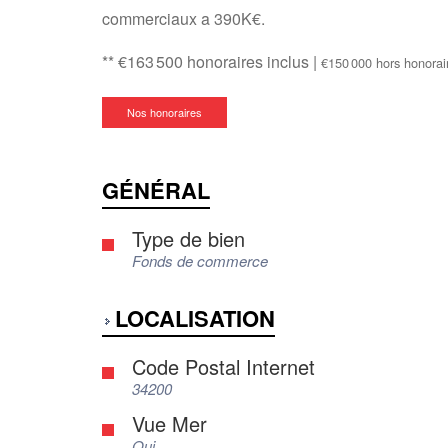
commerciaux a 390K€.
** €163 500
honoraires inclus
|
€150 000
hors honorai
Nos honoraires
GÉNÉRAL
Type de bien
Fonds de commerce
LOCALISATION
Code Postal Internet
34200
Vue Mer
Oui