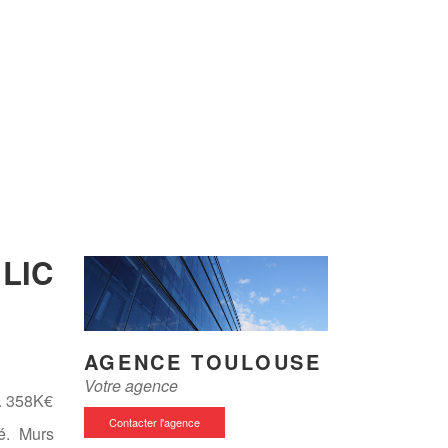
LIC
AGENCE TOULOUSE
Votre agence
r. 358K€
Contacter l'agence
é. Murs