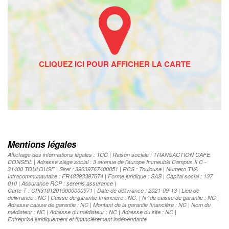
Mentions légales
Affichage des informations légales : TCC | Raison sociale : TRANSACTION CAFE
CONSEIL | Adresse siège social : 3 avenue de l'europe Immeuble Campus II C -
31400 TOULOUSE | Siret : 39339767400051 | RCS : Toulouse | Numero TVA
Intracommunautaire : FR48393397674 | Forme juridique : SAS | Capital social : 137
010 | Assurance RCP : serenis assurance |
Carte T : CPI31012015000000971 | Date de délivrance : 2021-09-13 | Lieu de
délivrance : NC | Caisse de garantie financière : NC. | N° de caisse de garantie : NC |
Adresse caisse de garantie : NC | Montant de la garantie financière : NC | Nom du
médiateur : NC | Adresse du médiateur : NC | Adresse du site : NC |
Entreprise juridiquement et financièrement indépendante