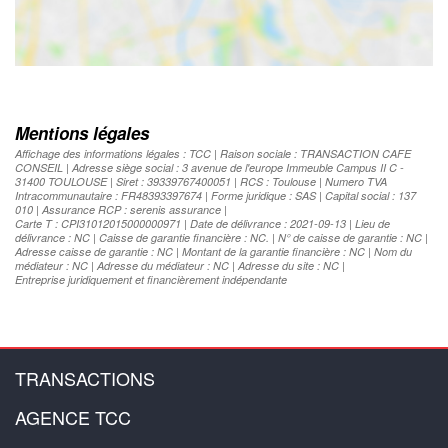
Mentions légales
Affichage des informations légales : TCC | Raison sociale : TRANSACTION CAFE
CONSEIL | Adresse siège social : 3 avenue de l'europe Immeuble Campus II C -
31400 TOULOUSE | Siret : 39339767400051 | RCS : Toulouse | Numero TVA
Intracommunautaire : FR48393397674 | Forme juridique : SAS | Capital social : 137
010 | Assurance RCP : serenis assurance |
Carte T : CPI31012015000000971 | Date de délivrance : 2021-09-13 | Lieu de
délivrance : NC | Caisse de garantie financière : NC. | N° de caisse de garantie : NC |
Adresse caisse de garantie : NC | Montant de la garantie financière : NC | Nom du
médiateur : NC | Adresse du médiateur : NC | Adresse du site : NC |
Entreprise juridiquement et financièrement indépendante
TRANSACTIONS
AGENCE TCC