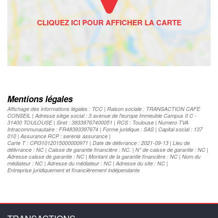
Mentions légales
Affichage des informations légales : TCC | Raison sociale : TRANSACTION CAFE
CONSEIL | Adresse siège social : 3 avenue de l'europe Immeuble Campus II C -
31400 TOULOUSE | Siret : 39339767400051 | RCS : Toulouse | Numero TVA
Intracommunautaire : FR48393397674 | Forme juridique : SAS | Capital social : 137
010 | Assurance RCP : serenis assurance |
Carte T : CPI31012015000000971 | Date de délivrance : 2021-09-13 | Lieu de
délivrance : NC | Caisse de garantie financière : NC. | N° de caisse de garantie : NC |
Adresse caisse de garantie : NC | Montant de la garantie financière : NC | Nom du
médiateur : NC | Adresse du médiateur : NC | Adresse du site : NC |
Entreprise juridiquement et financièrement indépendante