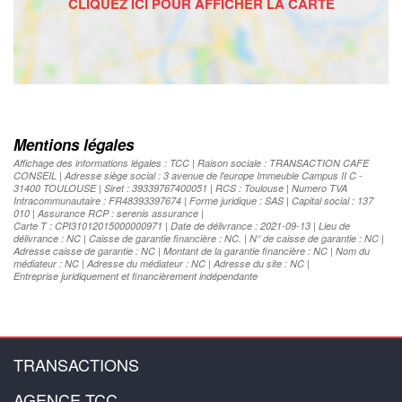
Mentions légales
Affichage des informations légales : TCC | Raison sociale : TRANSACTION CAFE
CONSEIL | Adresse siège social : 3 avenue de l'europe Immeuble Campus II C -
31400 TOULOUSE | Siret : 39339767400051 | RCS : Toulouse | Numero TVA
Intracommunautaire : FR48393397674 | Forme juridique : SAS | Capital social : 137
010 | Assurance RCP : serenis assurance |
Carte T : CPI31012015000000971 | Date de délivrance : 2021-09-13 | Lieu de
délivrance : NC | Caisse de garantie financière : NC. | N° de caisse de garantie : NC |
Adresse caisse de garantie : NC | Montant de la garantie financière : NC | Nom du
médiateur : NC | Adresse du médiateur : NC | Adresse du site : NC |
Entreprise juridiquement et financièrement indépendante
TRANSACTIONS
AGENCE TCC