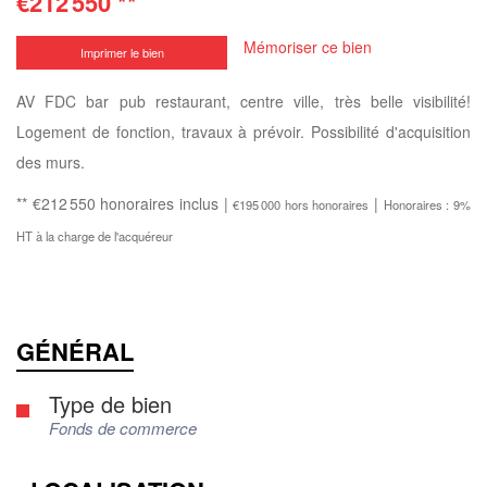
€212 550
**
Mémoriser ce bien
Imprimer le bien
AV FDC bar pub restaurant, centre ville, très belle visibilité!
Logement de fonction, travaux à prévoir. Possibilité d'acquisition
des murs.
** €212 550
honoraires inclus
|
|
€195 000
hors honoraires
Honoraires : 9%
HT à la charge de l'acquéreur
GÉNÉRAL
Type de bien
Fonds de commerce