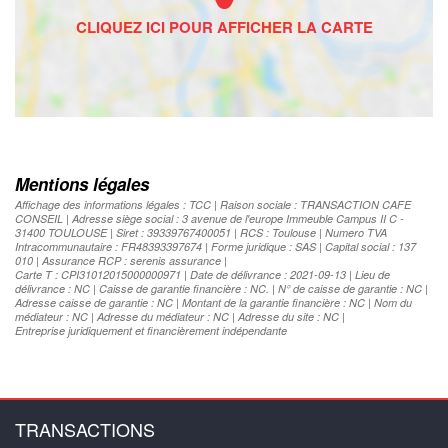
Mentions légales
Affichage des informations légales : TCC | Raison sociale : TRANSACTION CAFE
CONSEIL | Adresse siège social : 3 avenue de l'europe Immeuble Campus II C -
31400 TOULOUSE | Siret : 39339767400051 | RCS : Toulouse | Numero TVA
Intracommunautaire : FR48393397674 | Forme juridique : SAS | Capital social : 137
010 | Assurance RCP : serenis assurance |
Carte T : CPI31012015000000971 | Date de délivrance : 2021-09-13 | Lieu de
délivrance : NC | Caisse de garantie financière : NC. | N° de caisse de garantie : NC |
Adresse caisse de garantie : NC | Montant de la garantie financière : NC | Nom du
médiateur : NC | Adresse du médiateur : NC | Adresse du site : NC |
Entreprise juridiquement et financièrement indépendante
TRANSACTIONS