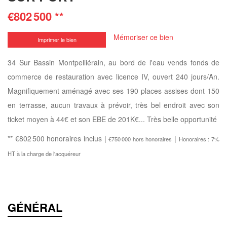
€802 500
**
Mémoriser ce bien
Imprimer le bien
34 Sur Bassin Montpelliérain, au bord de l'eau vends fonds de
commerce de restauration avec licence IV, ouvert 240 jours/An.
Magnifiquement aménagé avec ses 190 places assises dont 150
en terrasse, aucun travaux à prévoir, très bel endroit avec son
ticket moyen à 44€ et son EBE de 201K€... Très belle opportunité
** €802 500
honoraires inclus
|
|
€750 000
hors honoraires
Honoraires : 7%
HT à la charge de l'acquéreur
GÉNÉRAL