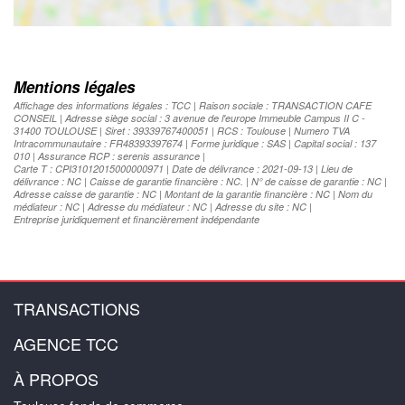
Mentions légales
Affichage des informations légales : TCC | Raison sociale : TRANSACTION CAFE
CONSEIL | Adresse siège social : 3 avenue de l'europe Immeuble Campus II C -
31400 TOULOUSE | Siret : 39339767400051 | RCS : Toulouse | Numero TVA
Intracommunautaire : FR48393397674 | Forme juridique : SAS | Capital social : 137
010 | Assurance RCP : serenis assurance |
Carte T : CPI31012015000000971 | Date de délivrance : 2021-09-13 | Lieu de
délivrance : NC | Caisse de garantie financière : NC. | N° de caisse de garantie : NC |
Adresse caisse de garantie : NC | Montant de la garantie financière : NC | Nom du
médiateur : NC | Adresse du médiateur : NC | Adresse du site : NC |
Entreprise juridiquement et financièrement indépendante
TRANSACTIONS
AGENCE TCC
À PROPOS