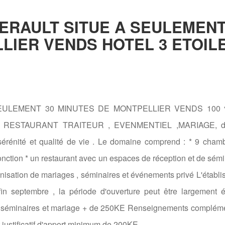
ERAULT SITUE A SEULEMENT
LIER VENDS HOTEL 3 ETOIL
EULEMENT 30 MINUTES DE MONTPELLIER VENDS 100
 RESTAURANT TRAITEUR , EVENMENTIEL ,MARIAGE, d
sérénité et qualité de vie . Le domaine comprend : * 9 cham
ction * un restaurant avec un espaces de réception et de sémi
ganisation de mariages , séminaires et événements privé L'établ
fin septembre , la période d'ouverture peut être largement é
n séminaires et mariage + de 250KE Renseignements compléme
t justificatif d'apport minimum de 200KE