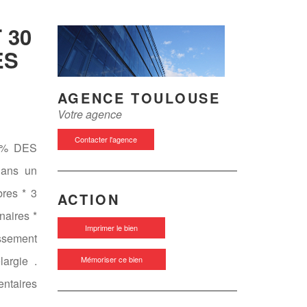
 30
ES
AGENCE TOULOUSE
Votre agence
Contacter l'agence
 % DES
ans un
bres * 3
ACTION
naires *
Imprimer le bien
issement
largie .
Mémoriser ce bien
ntaires