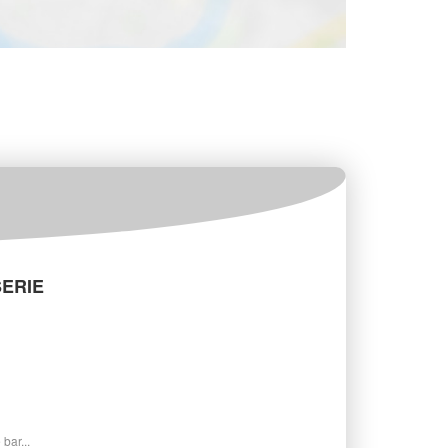
SERIE
bar...