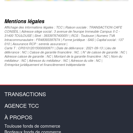
Mentions légales
Affichage des informations légales : TCC | Raison sociale : TRANSACTION CAFE
CONSEIL | Adresse siège social : 3 avenue de l'europe Immeuble Campus II C -
31400 TOULOUSE | Siret : 39339767400051 | RCS : Toulouse | Numero TVA
Intracommunautaire : FR48393397674 | Forme juridique : SAS | Capital social : 137
010 | Assurance RCP : serenis assurance |
Carte T : CPI31012015000000971 | Date de délivrance : 2021-09-13 | Lieu de
délivrance : NC | Caisse de garantie financière : NC. | N° de caisse de garantie : NC |
Adresse caisse de garantie : NC | Montant de la garantie financière : NC | Nom du
médiateur : NC | Adresse du médiateur : NC | Adresse du site : NC |
Entreprise juridiquement et financièrement indépendante
TRANSACTIONS
AGENCE TCC
À PROPOS
Toulouse fonds de commerce
Bordeaux fonds de commerce