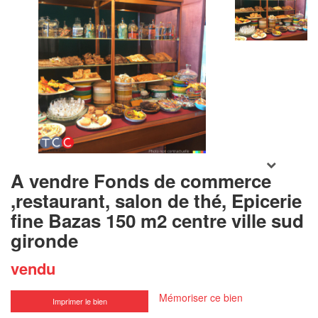
POUR PLUS
A vendre Fonds de commerce
DE PHOTOS
INSCRIVEZ-
,restaurant, salon de thé, Epicerie
VOUS
ICI
fine Bazas 150 m2 centre ville sud
gironde
vendu
Mémoriser ce bien
Imprimer le bien