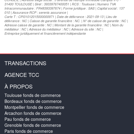
31400 TOULOUSE | Siret : 39339767400051 | RCS : Toulouse | Numero TVA
Intracommunautaire : FR48393397674 | Forme juridique : SAS | Capital social : 137
010 | Assurance RCP : serenis assurance |
Carte T : CPI31012015000000971 | Date de délivrance : 2021-09-13 | Lieu de
délivrance : NC | Caisse de garantie financière : NC. | N° de caisse de garantie : NC |
Adresse caisse de garantie : NC | Montant de la garantie financière : NC | Nom du
médiateur : NC | Adresse du médiateur : NC | Adresse du site : NC |
Entreprise juridiquement et financièrement indépendante
TRANSACTIONS
AGENCE TCC
À PROPOS
Toulouse fonds de commerce
Bordeaux fonds de commerce
Montpellier fonds de commerce
Arcachon fonds de commerce
Pau fonds de commerce
Grenoble fonds de commerce
Paris fonds de commerce