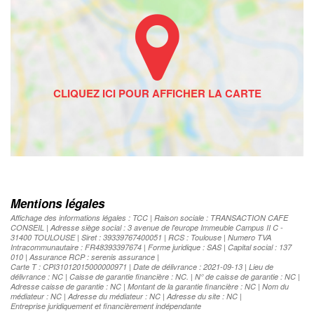
Mentions légales
Affichage des informations légales : TCC | Raison sociale : TRANSACTION CAFE
CONSEIL | Adresse siège social : 3 avenue de l'europe Immeuble Campus II C -
31400 TOULOUSE | Siret : 39339767400051 | RCS : Toulouse | Numero TVA
Intracommunautaire : FR48393397674 | Forme juridique : SAS | Capital social : 137
010 | Assurance RCP : serenis assurance |
Carte T : CPI31012015000000971 | Date de délivrance : 2021-09-13 | Lieu de
délivrance : NC | Caisse de garantie financière : NC. | N° de caisse de garantie : NC |
Adresse caisse de garantie : NC | Montant de la garantie financière : NC | Nom du
médiateur : NC | Adresse du médiateur : NC | Adresse du site : NC |
Entreprise juridiquement et financièrement indépendante