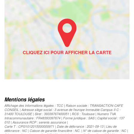
Mentions légales
Affichage des informations légales : TCC | Raison sociale : TRANSACTION CAFE
CONSEIL | Adresse siège social : 3 avenue de l'europe Immeuble Campus II C -
31400 TOULOUSE | Siret : 39339767400051 | RCS : Toulouse | Numero TVA
Intracommunautaire : FR48393397674 | Forme juridique : SAS | Capital social : 137
010 | Assurance RCP : serenis assurance |
Carte T : CPI31012015000000971 | Date de délivrance : 2021-09-13 | Lieu de
délivrance : NC | Caisse de garantie financière : NC. | N° de caisse de garantie : NC |