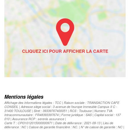
Mentions légales
Affichage des informations légales : TCC | Raison sociale : TRANSACTION CAFE
CONSEIL | Adresse siège social : 3 avenue de l'europe Immeuble Campus II C -
31400 TOULOUSE | Siret : 39339767400051 | RCS : Toulouse | Numero TVA
Intracommunautaire : FR48393397674 | Forme juridique : SAS | Capital social : 137
010 | Assurance RCP : serenis assurance |
Carte T : CPI31012015000000971 | Date de délivrance : 2021-09-13 | Lieu de
délivrance : NC | Caisse de garantie financière : NC. | N° de caisse de garantie : NC |