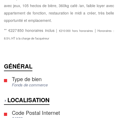
avec jeux, 105 hectos de bière, 360kg café /an, faible loyer avec
appartement de fonction, restauration le midi a créer, très belle
opportunité et emplacement.
** €227 850
honoraires inclus
|
|
€210 000
hors honoraires
Honoraires :
8.5% HT à la charge de l'acquéreur
GÉNÉRAL
Type de bien
Fonds de commerce
LOCALISATION
Code Postal Internet