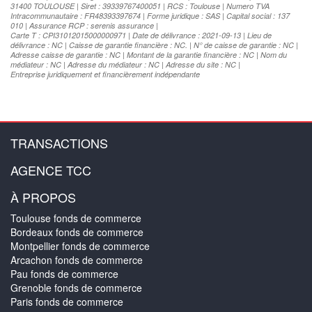
31400 TOULOUSE | Siret : 39339767400051 | RCS : Toulouse | Numero TVA
Intracommunautaire : FR48393397674 | Forme juridique : SAS | Capital social : 137
010 | Assurance RCP : serenis assurance |
Carte T : CPI31012015000000971 | Date de délivrance : 2021-09-13 | Lieu de
délivrance : NC | Caisse de garantie financière : NC. | N° de caisse de garantie : NC |
Adresse caisse de garantie : NC | Montant de la garantie financière : NC | Nom du
médiateur : NC | Adresse du médiateur : NC | Adresse du site : NC |
Entreprise juridiquement et financièrement indépendante
TRANSACTIONS
AGENCE TCC
À PROPOS
Toulouse fonds de commerce
Bordeaux fonds de commerce
Montpellier fonds de commerce
Arcachon fonds de commerce
Pau fonds de commerce
Grenoble fonds de commerce
Paris fonds de commerce